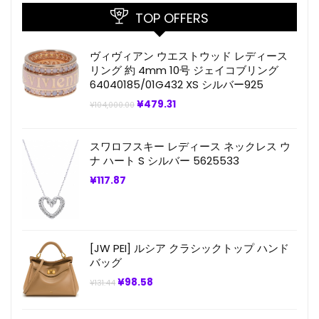
TOP OFFERS
ヴィヴィアン ウエストウッド レディース
リング 約 4mm 10号 ジェイコブリング
64040185/01G432 XS シルバー925
元
現
¥
479.31
¥
104,000.00
の
在
価
の
格
価
スワロフスキー レディース ネックレス ウ
は
格
¥104,000.00
は
ナ ハート S シルバー 5625533
で
¥479.31
し
で
¥
117.87
た。
す。
[JW PEI] ルシア クラシックトップ ハンド
バッグ
元
現
¥
98.58
¥
131.44
の
在
価
の
格
価