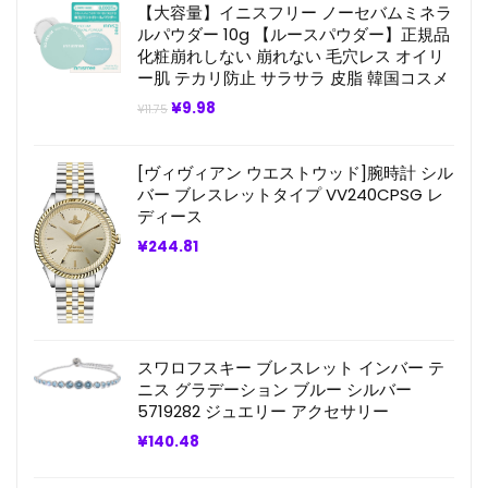
は
格
【大容量】イニスフリー ノーセバムミネラ
¥131.44
は
ルパウダー 10g 【ルースパウダー】正規品
で
¥98.58
化粧崩れしない 崩れない 毛穴レス オイリ
し
で
た。
す。
ー肌 テカリ防止 サラサラ 皮脂 韓国コスメ
元
現
¥
9.98
¥
11.75
の
在
価
の
格
価
[ヴィヴィアン ウエストウッド]腕時計 シル
は
格
¥11.75
は
バー ブレスレットタイプ VV240CPSG レ
で
¥9.98
ディース
し
で
た。
す。
¥
244.81
スワロフスキー ブレスレット インバー テ
ニス グラデーション ブルー シルバー
5719282 ジュエリー アクセサリー
¥
140.48