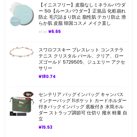
【イニスフリー】皮脂なしミネラルパウダ
ー 5G【ルースパウダー】正規品 化粧崩れ
防止 毛穴詰まり防止 脂性肌 テカリ防止 滑
らか肌 皮脂 韓国コスメ メイク直し
元
現
¥
6.65
¥
7.39
の
在
価
の
格
価
スワロフスキー ブレスレット コンステラ
は
格
¥7.39
は
テニス クリスタル パール、クリア、ロー
で
¥6.65
ズゴールド 5729505、ジュエリー アクセ
し
で
サリー
た。
す。
¥
180.74
センテリア バッグインバッグ キャンバス
インナーバッグ 11ポケット カードホルダー
付きバックインバッグ 底板付き 水筒ホル
ダー ストラップ調節可 仕切り 撥水 軽量 自
立
¥
15.53