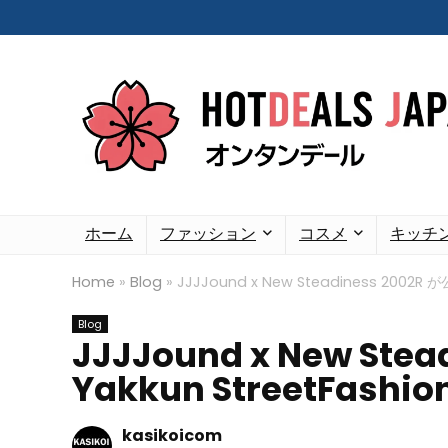
ホーム
ファッション
コスメ
キッチ
Home
»
Blog
»
JJJJound x New Steadiness 2002R が公
Blog
JJJJound x New Stea
Yakkun StreetFashio
kasikoicom