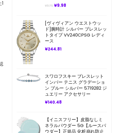
1
元
現
¥
9.98
¥
11.75
の
在
価
の
格
価
[ヴィヴィアン ウエストウッ
は
格
¥11.75
は
ド]腕時計 シルバー ブレスレッ
で
¥9.98
トタイプ VV240CPSG レディ
し
で
ース
た。
す。
¥
244.81
認
スワロフスキー ブレスレット
インバー テニス グラデーショ
ン ブルー シルバー 5719282 ジ
ュエリー アクセサリー
¥
140.48
【イニスフリー】皮脂なしミ
ネラルパウダー 5G【ルースパ
ウダー】正規品 化粧崩れ防止