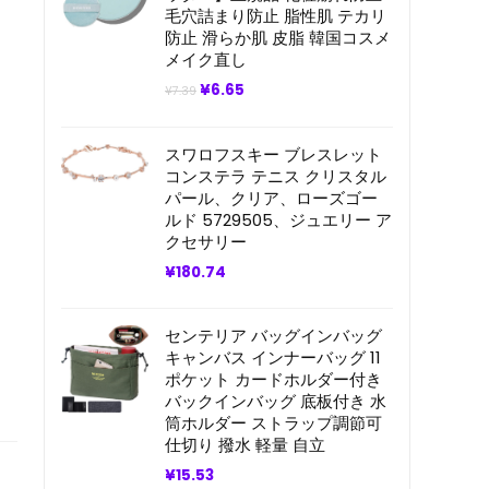
毛穴詰まり防止 脂性肌 テカリ
防止 滑らか肌 皮脂 韓国コスメ
メイク直し
元
現
¥
6.65
¥
7.39
の
在
価
の
格
価
スワロフスキー ブレスレット
は
格
¥7.39
は
コンステラ テニス クリスタル
で
¥6.65
パール、クリア、ローズゴー
し
で
ルド 5729505、ジュエリー ア
た。
す。
クセサリー
¥
180.74
センテリア バッグインバッグ
キャンバス インナーバッグ 11
ポケット カードホルダー付き
バックインバッグ 底板付き 水
筒ホルダー ストラップ調節可
仕切り 撥水 軽量 自立
¥
15.53