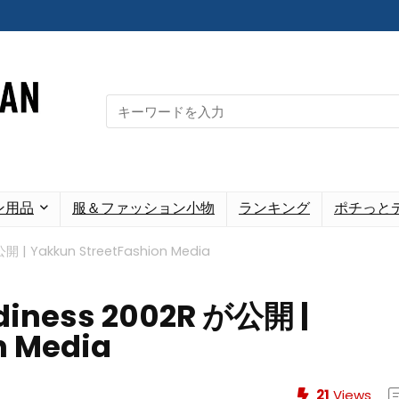
Search
for:
ン用品
服＆ファッション小物
ランキング
ポチっと
開 | Yakkun StreetFashion Media
diness 2002R が公開 |
n Media
21
Views