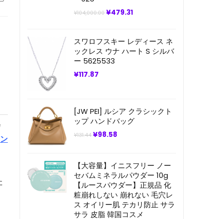
元
現
¥
479.31
¥
104,000.00
の
在
価
の
格
価
スワロフスキー レディース ネ
は
格
¥104,000.00
は
ックレス ウナ ハート S シルバ
で
¥479.31
ー 5625533
し
で
た。
す。
¥
117.87
[JW PEI] ルシア クラシックト
ップ ハンドバッグ
カ
元
現
¥
98.58
¥
131.44
ウン
の
在
価
の
格
価
は
格
【大容量】イニスフリー ノー
¥131.44
は
セバムミネラルパウダー 10g
で
¥98.58
た
【ルースパウダー】正規品 化
し
で
た。
す。
粧崩れしない 崩れない 毛穴レ
ス オイリー肌 テカリ防止 サラ
サラ 皮脂 韓国コスメ