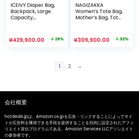
ICEIVY Diaper Bag,
NAGIZAKKA
Backpack, Large
Women’s Tote Bag,
Capacity,
Mother’s Bag, Tote
Waterproof, Anti-
Bag, Large
Theft + Insulated
Capacity,
Backpack, Diaper
Lightweight, Mom
元
現
元
現
¥
429,900.00
28%
¥
309,900.00
33%
Bag, Travel, Multi-
Bag, Shoulder Bag,
の
在
の
在
functional, Diaper
Commuting Bag,
Backpack, Baby
A4, 3-Layer Type,
価
の
価
の
Supplies, Storage,
Storage Pouch
格
価
格
価
1
2
→
Commute, Travel,
Included, Easy to
は
格
は
格
Childbirth
Clean, Double Head
Preparation, Black
Zipper, Travel Bag,
¥599,900.00
は
¥459,900.00
は
Nylon Bag, Gym
で
¥429,900.00
で
¥309,900.
Bag, Stylish, Unisex
し
で
し
で
会社概要
た。
す。
た。
す。
hotdeals.jpは、Amazon.co.jpを広告・リンクすることによってサイ
トが広告料を獲得できる手段を提供することを目的に設定されたアフィ
リエイト宣伝プログラムである、Amazon Services LLCアソシエイト
の参加者です。