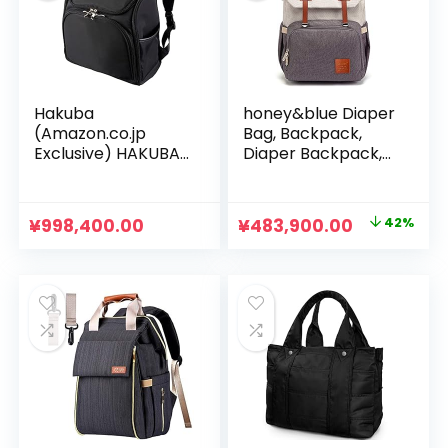
¥935,000.00
は
で
¥748,000.
し
で
た。
す。
Hakuba
honey&blue Diaper
(Amazon.co.jp
Bag, Backpack,
Exclusive) HAKUBA
Diaper Backpack,
Mother’s Bag, Large
Mom Bag, Men’s,
AmzmTHL, Large
Women’s,
Capacity, 4 Piece
Lightweight, Large
元
現
¥
998,400.00
¥
483,900.00
42%
Set with Tote Bag,
Capacity, High
の
在
Diaper Change
Density Cushioning,
Sheet, Mesh Pouch,
Thermal Pocket
価
の
Mama Bag,
格
価
Backpack, Thermal
は
格
Function, Water
Repellent Fabric,
¥828,000.00
は
Stroller Strap
で
¥483,900.
Included,
し
で
Lightweight, Black
た。
す。