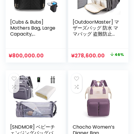
[Cubs & Bubs]
[OutdoorMaster] マ
Mothers Bag, Large
ザーズバッグ 防水 マ
Capacity,
マバッグ 盗難防止ポ
Multifunctional,
ケット 保温ポケット
Lightweight, Baby
付き マザーズリュッ
Bag, Diaper
ク 大容量 多機能 防
元
現
¥
800,000.00
¥
278,600.00
46%
Backpack, Mom
水オムツ替えシート
の
在
and Dad, Changing
掛けるベルト リュッ
Mat, Baby Shower
クサック ベビー用品
価
の
Gift, Mothers
収納 通勤 旅行 出産
格
価
Backpack, Black
準備
は
格
Diaper Backpack
For Moms, Dads,
¥517,400.00
は
Black
で
¥278,600.
し
で
た。
す。
[SNDMOR] ベビーチ
Chocho Women’s
ェンジングバッグバ
Diaper Bag,