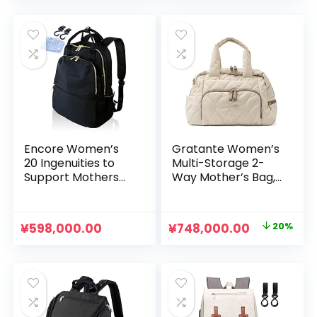
For Commuting to
Mother’s
Work, Travel, Baby
Backpack, Multi-
Preparation, Baby
functional,
Shower, etc
Mother’s Bag,
Lightweight,
Comfortable to
Carry, Water
Repellent, High
Density Polyester,
Rucksack, A4, Baby
Shower Gift
Encore Women’s
Gratante Women’s
20 Ingenuities to
Multi-Storage 2-
Support Mothers
Way Mother’s Bag,
Backpack, Multi-
Travel Bag, white
functional, High
(off-white)
Quality Nylon, 3-
元
現
¥
598,000.00
¥
748,000.00
20%
Layer Type,
の
在
Domestic Brand,
Mother’s Bag,
価
の
Backpack, A4,
格
価
Large Capacity, PC
は
格
Storage, Japan