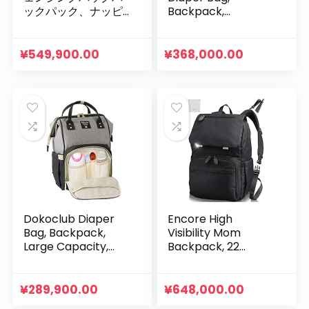
ックパック、ナッピ
Backpack,
ーチェンジングバッ
Mother’s
グ大容量、折りたた
Backpack, Mom
み式ベビーベッド付
Bag, Lightweight,
¥
549,900.00
¥
368,000.00
きポータブルトラベ
Large Capacity,
ルおむつバッグ
Thermal Pocket
Dokoclub Diaper
Encore High
Bag, Backpack,
Visibility Mom
Large Capacity,
Backpack, 22
Thermal Pocket,
Inventions and 18
Anti-Theft Pockets,
Pockets, 2.8 inches
Multi-functional,
(7 cm) Space,
¥
289,900.00
¥
648,000.00
Baby Storage Bag,
Anti-Slip Buckle,