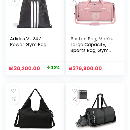
¥330,000.00
は
¥550,000.00
は
で
¥160,000.00
で
¥447,500.
し
で
し
で
た。
す。
た。
す。
Adidas VU247
Boston Bag, Men’s,
Power Gym Bag
Large Capacity,
Sports Bag, Gym
Bag, Water
Repellent, Duffle
Bag, School Trips,
元
現
¥
130,200.00
30%
¥
379,900.00
Moisture and Dry
の
在
Separation, Shoe
価
の
Storage, Business
格
価
Trips, Travel, 16.9
gal (45 L), Unisex,
は
格
Black, Pink, Pink
¥187,000.00
は
で
¥130,200.00
し
で
た。
す。