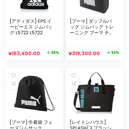
[アディダス] EPS イ
[プーマ] ダッフルバ
ーピーエス ジムバッ
ッグ ジムバッグ トレ
グ L5722 L5722
ーニング プーマ チャ
レンジャー ダッフル
バッグ M
元
現
元
現
¥
153,400.00
33%
¥
319,300.00
32%
の
在
の
在
価
の
価
の
格
価
格
価
は
格
は
格
¥229,000.00
は
¥473,000.00
は
で
¥153,400.00
で
¥319,300.0
し
で
し
で
た。
す。
た。
す。
[プーマ] 巾着袋 フェ
[レイトンハウス]
ーズジムサック
SPLASH/スプラッシ