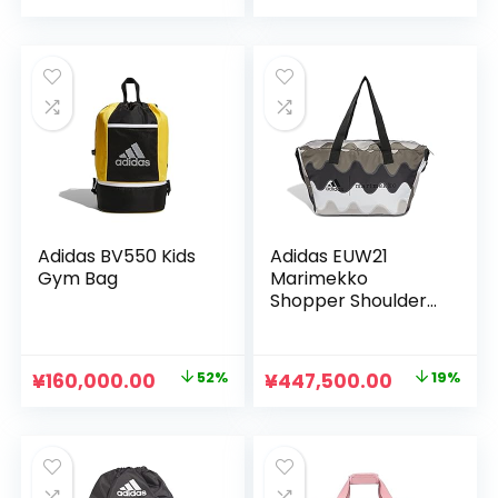
の
在
の
在
価
の
価
の
格
価
格
価
は
格
は
格
¥141,900.00
は
¥495,000.00
は
で
¥120,600.00
で
¥391,300.0
し
で
し
で
た。
す。
た。
す。
Adidas BV550 Kids
Adidas EUW21
Gym Bag
Marimekko
Shopper Shoulder
Bag, Designed To
Move Training Bag
元
現
元
現
¥
160,000.00
52%
¥
447,500.00
19%
の
在
の
在
価
の
価
の
格
価
格
価
は
格
は
格