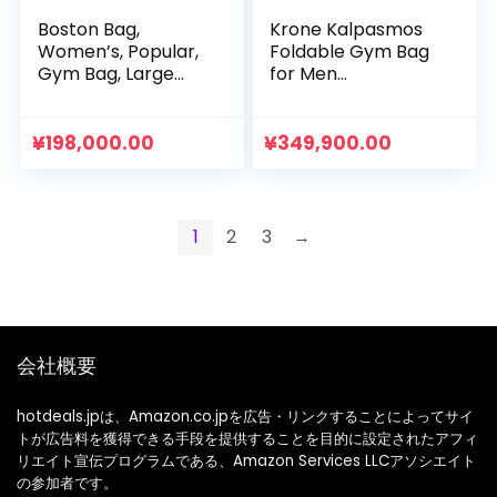
Boston Bag,
Krone Kalpasmos
Women’s, Popular,
Foldable Gym Bag
Gym Bag, Large
for Men
Capacity,
Waterproof Duffel
Lightweight, black
Bag for Women
Weekender Bag
¥
198,000.00
¥
349,900.00
with Shoe
Compartment,
Overnight 45L
Nylon Crossbody
1
2
3
→
Gym Accessories,
black
会社概要
hotdeals.jpは、Amazon.co.jpを広告・リンクすることによってサイ
トが広告料を獲得できる手段を提供することを目的に設定されたアフィ
リエイト宣伝プログラムである、Amazon Services LLCアソシエイト
の参加者です。