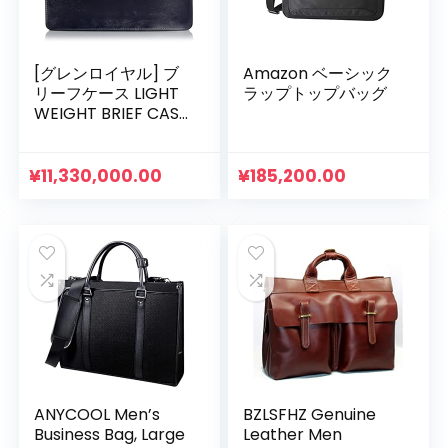
[グレンロイヤル] ブ
Amazon ベーシック
リーフケース LIGHT
ラップトップバッグ
WEIGHT BRIEF CASE
ビジネスバッグ イギ
リス製 ブライドルレ
ザー(牛革) 13インチ
¥
11,330,000.00
¥
185,200.00
PC収納可能 自立式
英国製 02-5258
ANYCOOL Men’s
BZLSFHZ Genuine
Business Bag, Large
Leather Men