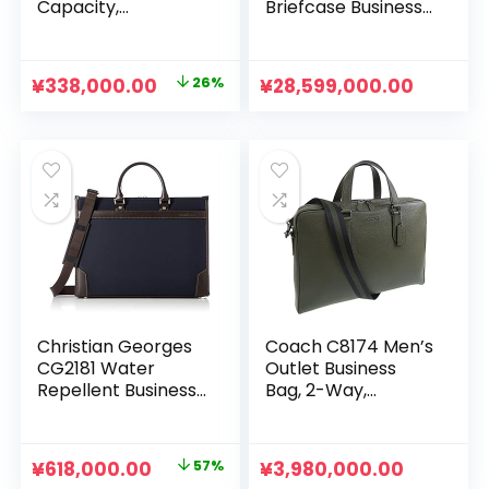
Capacity,
Briefcase Business
Lightweight, B4, 15.6
Bag Leather Laptop
Inches, PC
Briefcase Men
Compatible, Job
Shoulder Bag
元
現
¥
338,000.00
26%
¥
28,599,000.00
Hunting Bag,
Messenger Bag
の
在
Briefcase,
Tote Handbag
Freestanding,
価
の
Business Trips,
格
価
Men’s, Black
は
格
¥458,000.00
は
で
¥338,000.00
し
で
た。
す。
Christian Georges
Coach C8174 Men’s
CG2181 Water
Outlet Business
Repellent Business
Bag, 2-Way,
Bag, Made in Japan,
Shoulder Bag, A4
Made in Japan,
Storage, Leather,
Made in Japan
Briefcase
元
現
¥
618,000.00
57%
¥
3,980,000.00