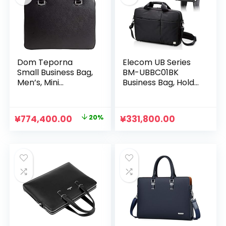
¥968,000.00
は
で
¥774,400.
し
で
た。
す。
Dom Teporna
Elecom UB Series
Small Business Bag,
BM-UBBC01BK
Men’s, Mini
Business Bag, Holds
Briefcase, Genuine
15.6-Inch Laptops,
Leather, Saffiano
A4-Compatible,
Leather,
Water Repellent,
元
現
¥
774,400.00
20%
¥
331,800.00
Lightweight,
300D High-Density
の
在
Compact, Minimal,
Polyester, Black
Tablet File Storage
価
の
Bag
格
価
は
格
¥968,000.00
は
で
¥774,400.00
し
で
た。
す。