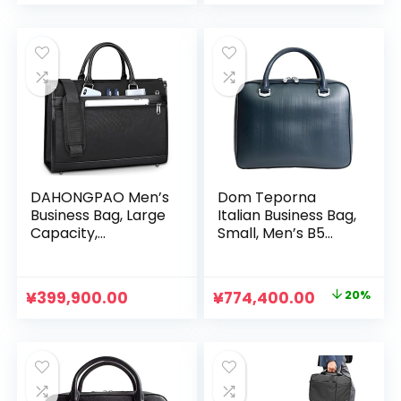
の
在
価
の
格
価
は
格
¥1,430,000.00
は
で
¥618,000.00
し
で
た。
す。
DAHONGPAO Men’s
Dom Teporna
Business Bag, Large
Italian Business Bag,
Capacity,
Small, Men’s B5
Freestanding,
Briefcase, Mini
Recruit Bag, 15.6
Briefcase, Cowhide
Inches, Job
Leather, Binal
元
現
¥
399,900.00
¥
774,400.00
20%
Hunting, Bag, A4
Leather,
の
在
Compatible, For
Lightweight, Thin,
Work, Business
Compact, Storage,
価
の
Trips, Travel
Durable, Tablet File
格
価
は
格