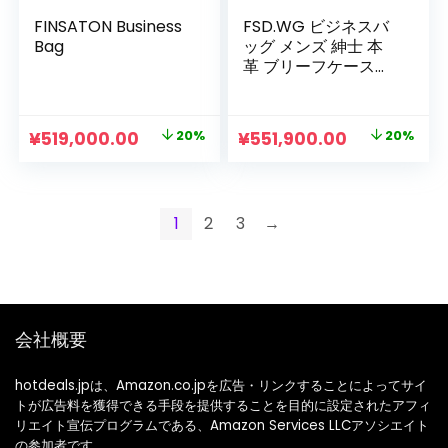
FINSATON Business
FSD.WG ビジネスバ
Bag
ッグ メンズ 紳士 本
革 ブリーフケース
a4 briefcase ブラン
ド 【FSD.WGストア
で正規品を購入して
元
現
元
現
¥
519,000.00
20%
¥
551,900.00
20%
ください】
の
在
の
在
価
の
価
の
格
価
格
価
1
2
3
→
は
格
は
格
¥649,900.00
は
¥689,900.00
は
で
¥519,000.00
で
¥551,900.0
し
で
し
で
会社概要
た。
す。
た。
す。
hotdeals.jpは、Amazon.co.jpを広告・リンクすることによってサイ
トが広告料を獲得できる手段を提供することを目的に設定されたアフィ
リエイト宣伝プログラムである、Amazon Services LLCアソシエイト
の参加者です。