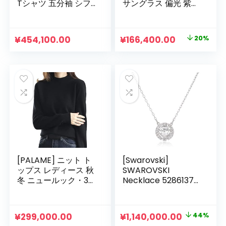
Tシャツ 五分袖 シフ
サングラス 偏光 紫外
ォンブラウス 花柄 リ
線UVカット 遮光 丈
ブ袖 モノトーン オフ
夫 軽量 痛くない 快
ィスカジュアル レデ
適 旅行 ショッピング
元
現
¥
454,100.00
¥
166,400.00
20%
ィース JS83
運転用
の
在
価
の
格
価
は
格
¥208,000.00
は
で
¥166,400.0
し
で
た。
す。
[PALAME] ニット ト
[Swarovski]
ップス レディース 秋
SWAROVSKI
冬 ニュールック・3
Necklace 5286137
サイズ展開・ハイネ
[Parallel Import],
ック・カシミヤタッ
Crystal
チ・重ねる着便利・
元
現
¥
299,000.00
¥
1,140,000.00
44%
着回しやすい・厚