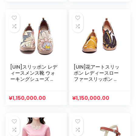
の
在
手・着痩せ・小顔・
高伸縮 リブ セーター
価
の
カットソー ニットソ
格
価
ー インナー 長袖 カ
は
格
ジュアル 秋 冬
¥2,035,000.00
は
で
¥1,140,00
し
で
た。
す。
[UIN]スリッポン レデ
[UIN]花アートスリッ
ィースメンス靴 ウォ
ポン レディースロー
ーキングシューズ キ
ファースリッポン メ
ャンバスデッキシュ
ンスデッキシューズ
ーズ 軽量通気 カジュ
落書きシューズ 幅広
アルスリッポン 人気
靴 綺麗旅行靴 かかと
¥
1,150,000.00
¥
1,150,000.00
プレゼントアート旅
なし フラット 軽い
行シューズ
男女兼用