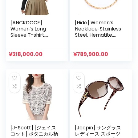
[ANCKDOCE]
[Hide] Women’s
Women’s Long
Necklace, Stainless
Sleeve T-shirt,
Steel, Hematite,
Inner, Plain, Round
Magnetic Necklace,
Neck, Soft, Fashion,
Static Electricity,
Casual, Home,
Fashion Jewelry,
¥
218,000.00
¥
789,900.00
Work, Office, Long,
18.7 inches (47.5
Slimming, Korean
cm), Stainless
Edition, For Spring,
Steel, Magnetic,
Autumn and
Zircon
Winter, Women’s
Tops
[J-Scott] [ジェイス
[Joopin] サングラス
コット] ボタニカル柄
レディース スポーツ