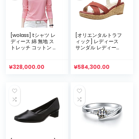
[wolass] tシャツ レ
[オリエンタルトラフ
ディース 綿 無地 ス
ィック] レディース
トレッチ コットン ロ
サンダル レディース
ングスリーブ Tシャ
ラウンドトゥ ウェッ
ツ ロンT 長袖 半袖カ
ジソール 大きいサイ
ットソー レディース
ズ 小さいサイズ 歩き
¥
328,000.00
¥
584,300.00
丸首 カットソー スリ
やすい ストラップ ク
ム トップス 柔らかい
ッション性 クロスデ
肌触り 着やせ tシャ
ザイン 疲れにくいサ
ツ
ンダル