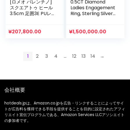
[ロメオ バレンチノ]
0.5CT Diamond
スクエアトゥ ヒール
Ladies Engagement
3.5cm 足囲3E PUレ
Ring, Sterling Silver
ザー VB3370 レディ
Ring, Excellent
ース
Jewelry for Brides
¥
207,800.00
¥
1,500,000.00
1
2
3
4
…
12
13
14
→
会社概要
hotdeals.jpは、Amazon.co.jpを広告・リンクすることによってサイ
トが広告料を獲得できる手段を提供することを目的に設定されたアフィ
リエイト宣伝プログラムである、Amazon Services LLCアソシエイト
の参加者です。