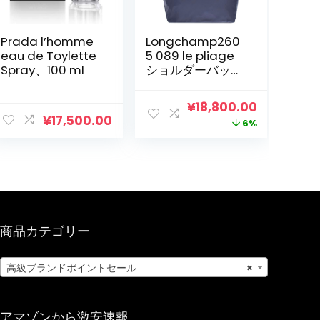
Prada l’homme
Longchamp260
eau de Toylette
5 089 le pliage
Spray、100 ml
ショルダーバッグ
女性用トートバッ
グ、サイズs
元
現
¥
18,800.00
¥
17,500.00
の
在
6%
価
の
格
価
は
格
¥20,000.00
は
366.00
で
¥18,800.0
商品カテゴリー
し
で
た。
す。
高級ブランドポイントセール
×
アマゾンから激安速報