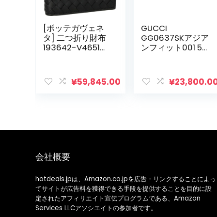
[ボッテガヴェネ
GUCCI
タ] 二つ折り財布
GG0637SKアジア
193642-V4651
ンフィット001 56
[並行輸入品]
新しい男性サング
ラス、ブラック
¥
59,845.00
¥
23,800.0
会社概要
hotdeals.jpは、Amazon.co.jpを広告・リンクすることによっ
てサイトが広告料を獲得できる手段を提供することを目的に設
定されたアフィリエイト宣伝プログラムである、Amazon
Services LLCアソシエイトの参加者です。