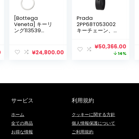
[Bottega
Prada
Veneta] キーリ
2PP68T053002
ング113539
キーチェーン、メ
V001Dイントレク
ンズ、ネロ、ネロ
シアートキーチェ
元
現
¥
50,366.00
ーンラムレザー
0
¥
24,800.00
の
在
14%
[Parallel Import]
価
の
格
価
は
格
¥58,300.00
は
で
¥50,
サービス
利用規約
し
で
た。
す。
ホーム
クッキーに関する方針
全ての商品
個人情報保護について
お得な情報
ご利用規約