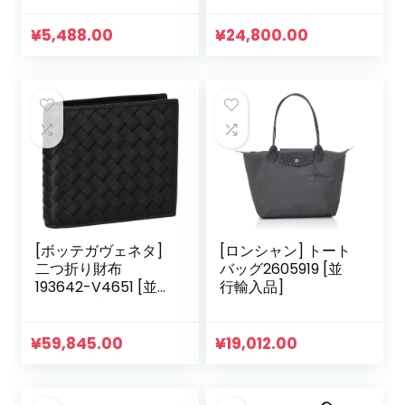
客が含まれ、ギフト
ラムレザー [Parallel
ボックスが含まれて
Import]
¥
5,488.00
¥
24,800.00
います
[ボッテガヴェネタ]
[ロンシャン] トート
二つ折り財布
バッグ2605919 [並
193642-V4651 [並
行輸入品]
行輸入品]
¥
59,845.00
¥
19,012.00