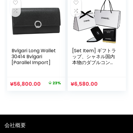
Bvlgari Long Wallet
[Set Item] ギフトラ
30414 Bvlgari
ップ、シャネル国内
[Parallel Import]
本物のダブルコンパ
クトミラー、ミロワ
ールダブルフェセッ
トミロワールダブル
元
現
¥
56,800.00
23%
¥
6,580.00
フェセットファセッ
の
在
ト、シャネルショッ
プバッグが含まれて
価
の
います
格
価
は
格
¥73,700.00
は
会社概要
で
¥56,800.00