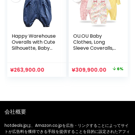
Happy Warehouse
OU.OU Baby
Overalls with Cute
Clothes, Long
Silhouette, Baby
Sleeve Coveralls,
Denim Pants, All-
Set of 3, 100%
in-One, Rompers,
Cotton, Newborn
Boys, Girls, Jeans,
Clothes, Open
元
現
¥
263,900.00
¥
309,900.00
6%
Baby Clothes
Front, Newborn,
の
在
Girls, Cute, Baby
Clothes, Rompers,
価
の
Lily Pattern, Baby
格
価
Shower, Gift
は
格
¥329,900.00
は
会社概要
で
¥309,900.
し
で
hotdeals.jpは、Amazon.co.jpを広告・リンクすることによってサイ
トが広告料を獲得できる手段を提供することを目的に設定されたアフィ
た。
す。