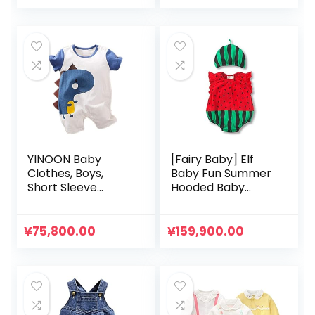
の
在
Girls, Kindergarten,
ヶ月
School, Gift
価
の
格
価
は
格
¥199,900.00
は
で
¥179,900.00
し
で
た。
す。
YINOON Baby
[Fairy Baby] Elf
Clothes, Boys,
Baby Fun Summer
Short Sleeve
Hooded Baby
Rompers, Boys,
Onesie Rompers
Dinosaur Pattern,
for
Cotton, Baby
Commemorative
¥
75,800.00
¥
159,900.00
Clothes,
Photos Party
Underwear, Soft,
Newborn Clothes,
Baby Shower