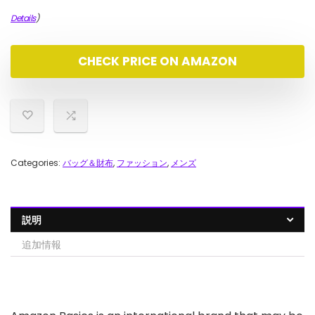
価
の
Details
)
格
価
は
格
¥450,900.00
は
CHECK PRICE ON AMAZON
で
¥398,000.00
し
で
た。
す。
Categories:
バッグ＆財布
,
ファッション
,
メンズ
説明
追加情報