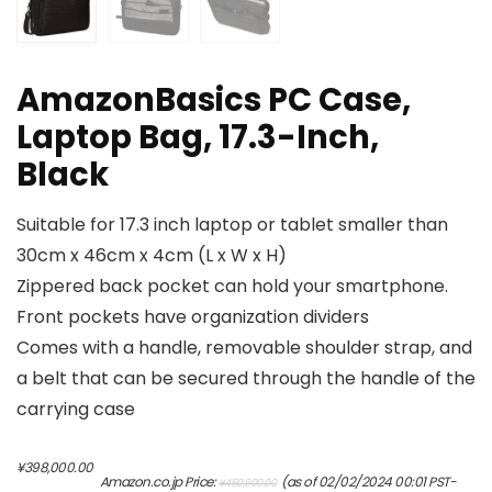
AmazonBasics PC Case,
Laptop Bag, 17.3-Inch,
Black
Suitable for 17.3 inch laptop or tablet smaller than
30cm x 46cm x 4cm (L x W x H)
Zippered back pocket can hold your smartphone.
Front pockets have organization dividers
Comes with a handle, removable shoulder strap, and
a belt that can be secured through the handle of the
carrying case
元
現
¥
398,000.00
Amazon.co.jp Price:
(as of 02/02/2024 00:01 PST-
¥
450,900.00
の
在