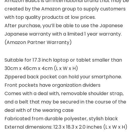
Amazon Basics is an international brand that may be
created by the Amazon group to supply customers
with top quality products at low prices.
After purchase, you’ll be able to use the Japanese
Japanese warranty with a limited 1 year warranty.
(Amazon Partner Warranty)
Suitable for 17.3 inch laptop or tablet smaller than
30cm x 46cm x 4cm (L x W x H)
Zippered back pocket can hold your smartphone.
Front pockets have organization dividers
Comes with a deal with, removable shoulder strap,
and a belt that may be secured in the course of the
deal with of the wearing case
Fabricated from durable polyester, stylish black
External dimensions: 12.3 x 18.3 x 2.0 inches (L x W x H)