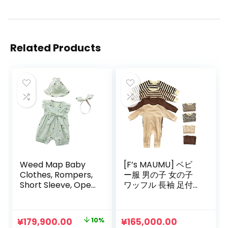
Related Products
Weed Map Baby
[F’s MAUMU] ベビ
Clothes, Rompers,
ー服 男の子 女の子
Short Sleeve, Open
ワッフル 長袖 足付
Front, Shirt Style,
き Tシャツ ロンパー
Bow Tie, Summer,
ス ベビー 赤ちゃん
Babies,
韓国 子供服 春 夏 秋
元
現
¥
179,900.00
10%
¥
165,000.00
Ceremonies, Boys,
冬 0歳 3ヶ月 6ヶ月 9