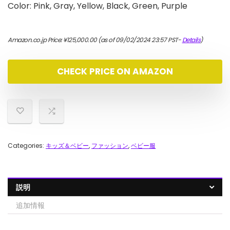
Color: Pink, Gray, Yellow, Black, Green, Purple
Amazon.co.jp Price:
¥
125,000.00
(as of 09/02/2024 23:57 PST-
Details
)
CHECK PRICE ON AMAZON
Categories:
キッズ＆ベビー
,
ファッション
,
ベビー服
説明
追加情報