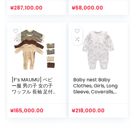
Baby Costume,
100% Cotton,
Coveralls, Tom &
Newborn Clothes,
¥
287,100.00
¥
58,000.00
Jerry
Cotton Filler, Open
Front, Thermal,
Animal Pattern,
Cute, Spring,
Autumn, Winter,
Baby Shower, Gift,
0 to 12 Months
[F’s MAUMU] ベビ
Baby nest Baby
ー服 男の子 女の子
Clothes, Girls, Long
ワッフル 長袖 足付
Sleeve, Coveralls,
き Tシャツ ロンパー
Rompers, 100%
ス ベビー 赤ちゃん
Cotton, Open
韓国 子供服 春 夏 秋
Front, Long Sleeve
¥
165,000.00
¥
218,000.00
冬 0歳 3ヶ月 6ヶ月 9
Bodyall, Newborn
ヶ月
Clothes, Babies,
23.2 / 26.0 / 35.4
inches (59 / 66 /