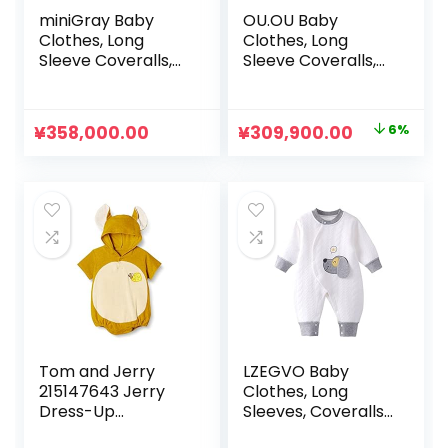
miniGray Baby
OU.OU Baby
Clothes, Long
Clothes, Long
Sleeve Coveralls,
Sleeve Coveralls,
Set of 3, 100%
Set of 3, 100%
Cotton, Newborn
Cotton, Newborn
Clothes for Girls,
Clothes, Open
元
現
¥
358,000.00
¥
309,900.00
6%
Front Opening,
Front, Newborn,
の
在
Cute Rompers,
Girls, Cute, Baby
Baby Shower Gift,
Clothes, Rompers,
価
の
3 to 12 Months
Lily Pattern, Baby
格
価
Shower, Gift
は
格
¥329,900.00
は
で
¥309,900.
し
で
た。
す。
Tom and Jerry
LZEGVO Baby
215147643 Jerry
Clothes, Long
Dress-Up
Sleeves, Coveralls,
Rompers, Hooded,
Thick, Rompers,