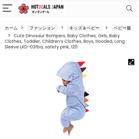
ホーム
ファッション
キッズ＆ベビー
ベビー服
Cute Dinosaur Rompers, Baby Clothes, Girls, Baby
Clothes, Toddler, Children’s Clothes, Boys, Hooded, Long
Sleeve LKD-03fba, safety pink, 120