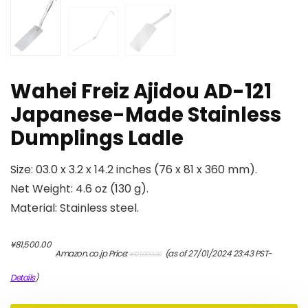
Wahei Freiz Ajidou AD-121
Japanese-Made Stainless
Dumplings Ladle
Size: 03.0 x 3.2 x 14.2 inches (76 x 81 x 360 mm).
Net Weight: 4.6 oz (130 g).
Material: Stainless steel.
元
現
¥
81,500.00
Amazon.co.jp Price:
(as of 27/01/2024 23:43 PST-
¥
121,000.00
の
在
価
の
Details
)
格
価
は
格
¥121,000.00
は