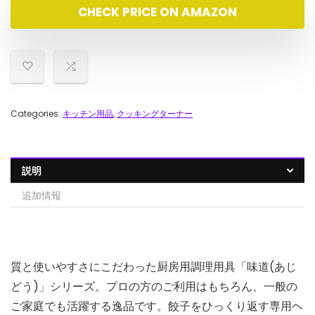
CHECK PRICE ON AMAZON
で
¥81,500.00
し
で
た。
す。
Categories:
キッチン用品
,
クッキングターナー
説明
追加情報
質と使いやすさにこだわった厨房用調理用具「味道(あじ
どう)」シリーズ。プロの方のご利用はもちろん、一般の
ご家庭でも活躍する逸品です。餃子をひっくり返す専用ヘ