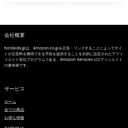
Cooking Tools,
の
在
Confectionery
価
の
Utensils, Kitchen
格
価
Utensils, Heat
Resistant Silicone,
は
格
Japanese Food
¥52,400.00
は
会社概要
Safety Certified,
で
¥46,000.00
FDA Certified,
Cooking, Turner,
し
で
hotdeals.jpは、Amazon.co.jpを広告・リンクすることによってサイ
Ladle, Tongs,
トが広告料を獲得できる手段を提供することを目的に設定されたアフィ
た。
す。
Spatula, Whisk,
リエイト宣伝プログラムである、Amazon Services LLCアソシエイト
Brush, Spatula,
の参加者です。
Pasta Server,
Ladle, Turner,
Spoon, Dinnerware
Set, Antibacterial
サービス
Kitchen Utensils,
Cookware,
ホーム
Antibacterial
Kitchen Goods,
全ての商品
Special Selection
お得な情報
of Storage Stand,
S-Shaped Hook