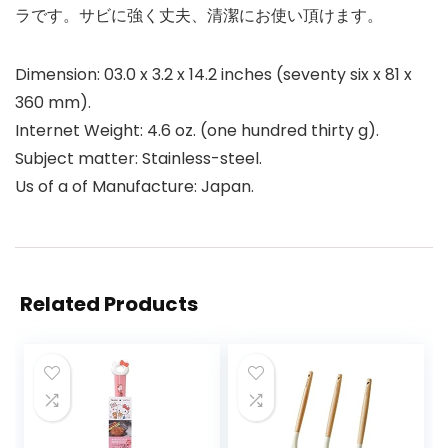
ラです。サビに強く丈夫、清潔にお使い頂けます。
Dimension: 03.0 x 3.2 x 14.2 inches (seventy six x 81 x
360 mm).
Internet Weight: 4.6 oz. (one hundred thirty g).
Subject matter: Stainless-steel.
Us of a of Manufacture: Japan.
Related Products