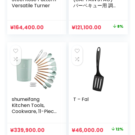
Versatile Turner
バーベキュー用 調理
ツール ターナー お
玉 折りたたみ式 コ
ンパクト ステンレス
元
現
¥
164,400.00
¥
121,100.00
8%
製 日本製 M-
の
在
7538/M-7752/UZ-
13225
価
の
格
価
は
格
¥132,000.00
は
で
¥121,100.00
し
で
た。
す。
shumeifang
T – Fal
Kitchen Tools,
Cookware, 11-Piece
Set, Kitchen
Utensils, Wooden
Kitchen Tools,
元
現
¥
339,900.00
¥
46,000.00
12%