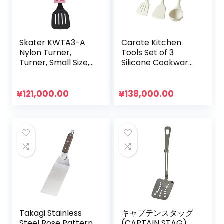
Skater KWTA3-A
Carote Kitchen
Nylon Turner,
Tools Set of 3
Turner, Small Size,
Silicone Cookware
For Kids, Kitty
Set, Turner, Turner,
Snack Time, Sanrio
Ladle, High Heat
Resistant, Beige
¥
121,000.00
¥
138,000.00
(Set of 3)
Takagi Stainless
キャプテンスタッグ
Steel Rose Pattern
(CAPTAIN STAG)