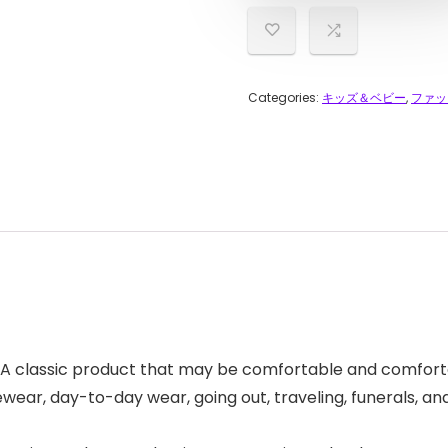
Categories:
キッズ＆ベビー
,
ファッ
e. A classic product that may be comfortable and comfortab
ewear, day-to-day wear, going out, traveling, funerals, an