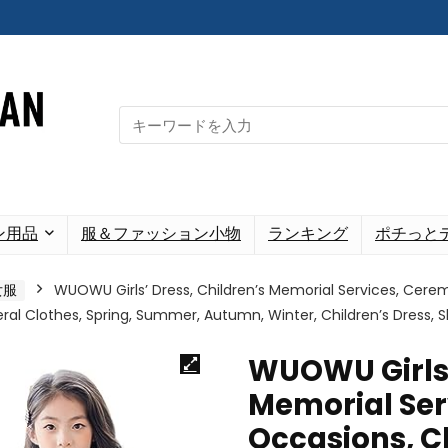
Search
for:
ン用品
服＆ファッション小物
ランキング
ポチっと
女服
WUOWU Girls’ Dress, Children’s Memorial Services, Ceremon
eral Clothes, Spring, Summer, Autumn, Winter, Children’s Dress, 
WUOWU Girls’
Memorial Ser
Occasions, Ch