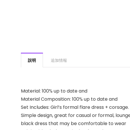
説明
追加情報
Material: 100% up to date and
Material Composition: 100% up to date and
Set Includes: Girl’s formal flare dress + corsag
Simple design, great for casual or formal, loung
black dress that may be comfortable to wear