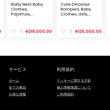
Baby Nest Baby
Cute Dinosaur
Clothes,
Rompers, Baby
Pajamas,
Clothes, Girls,
Loungewear,
Baby Clothes,
100% Cotton,
Toddler,
Top and Bottom
Children’s
0
¥
218,000.00
¥
125,000.00
2-Piece Set,
Clothes, Boys,
Nightwear, Girls,
Hooded, Long
Boys, Long
Sleeve LKD-
Sleeves,
03fba, safety
Children’s
pink, 120
Clothes, Babies,
Loungewear,
Newborns,
サービス
利用規約
Underwear, 39.4,
43.3, 47.2, 51.2
ホーム
クッキーに関する方針
inches (100, 110,
120, 130 cm)
全ての商品
個人情報保護について
お得な情報
ご利用規約