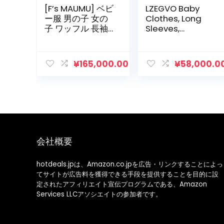
[F’s MAUMU] ベビ
LZEGVO Baby
ー服 男の子 女の
Clothes, Long
子 ワッフル 長袖
Sleeves,
足付き Tシャツ ロ
Coveralls, Thick,
ンパース ベビー
Rompers, 100%
赤ちゃん 韓国 子
Cotton, Newborn
¥
165,000.00
¥
58,000.0
供服 春 夏 秋 冬 0
Clothes, Cotton
歳 3ヶ月 6ヶ月 9
Filler, Open Front,
ヶ月
Thermal, Animal
Pattern, Cute,
Spring, Autumn,
Winter, Baby
Shower, Gift, 0 to
12 Months
会社概要
hotdeals.jpは、Amazon.co.jpを広告・リンクすることによっ
てサイトが広告料を獲得できる手段を提供することを目的に設
定されたアフィリエイト宣伝プログラムである、Amazon
Services LLCアソシエイトの参加者です。