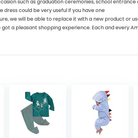
 occasion such as graduation ceremonies, school entrance
 dress could be very useful if you have one
ure, we will be able to replace it with a new product or u
 got a pleasant shopping experience. Each and every Am