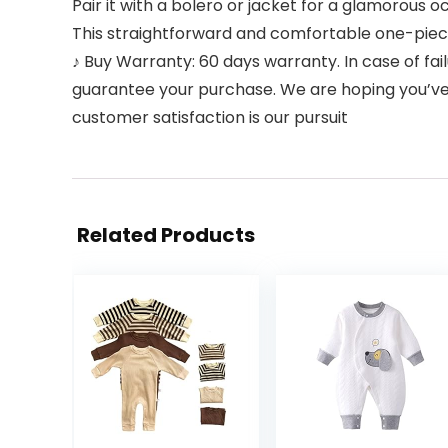
Pair it with a bolero or jacket for a glamorous
This straightforward and comfortable one-piece
♪ Buy Warranty: 60 days warranty. In case of fail
guarantee your purchase. We are hoping you’ve
customer satisfaction is our pursuit
Related Products