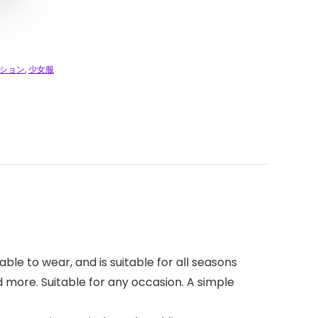
ション
,
少女服
le to wear, and is suitable for all seasons
d more. Suitable for any occasion. A simple