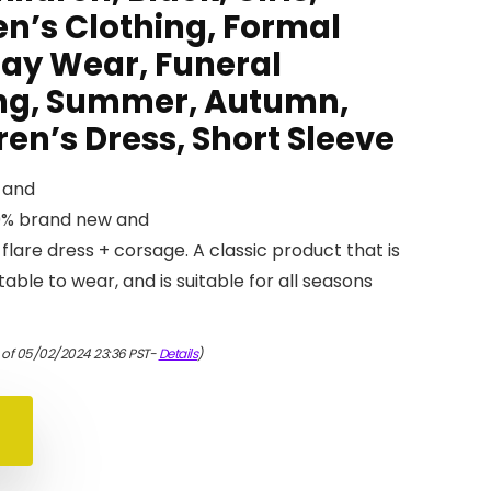
en’s Clothing, Formal
day Wear, Funeral
ing, Summer, Autumn,
ren’s Dress, Short Sleeve
 and
00% brand new and
l flare dress + corsage. A classic product that is
le to wear, and is suitable for all seasons
 of 05/02/2024 23:36 PST-
Details
)