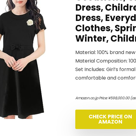
Dress, Childr
Dress, Every
Clothes, Spr
Winter, Child
Material: 100% brand new
Material Composition: 1
Set Includes: Girl’s forma
comfortable and comfortab
Amazon.co.jp Price:
¥
598,000.00
(as
CHECK PRICE ON
AMAZON