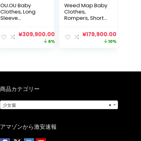
OU.OU Baby
Weed Map Baby
Clothes, Long
Clothes,
Sleeve
Rompers, Short
Coveralls, Set of
Sleeve, Open
3, 100% Cotton,
Front, Shirt Style,
元
現
元
現
¥
309,900.00
¥
179,900.00
Newborn
Bow Tie,
の
在
の
在
6%
10%
Clothes, Open
Summer, Babies,
Front, Newborn,
Ceremonies,
価
の
価
の
Girls, Cute, Baby
Boys, Girls,
格
価
格
価
Clothes,
Kindergarten,
は
格
は
格
Rompers, Lily
School, Gift
Pattern, Baby
¥329,900.00
は
¥199,900.00
は
Shower, Gift
で
¥309,900.00
で
¥179,900
商品カテゴリー
し
で
し
で
た。
す。
た。
す。
少女服
×
アマゾンから激安速報