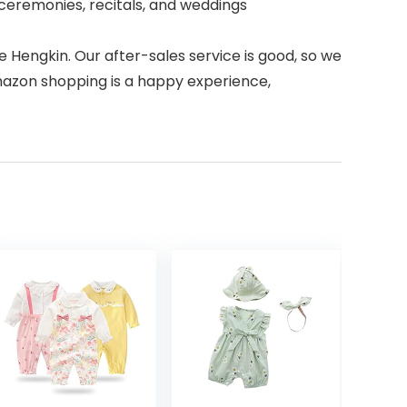
 ceremonies, recitals, and weddings
se Hengkin. Our after-sales service is good, so we
azon shopping is a happy experience,