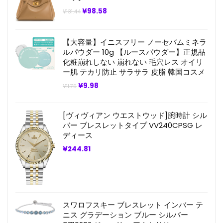
元
現
¥
98.58
¥
131.44
の
在
価
の
格
価
は
格
【大容量】イニスフリー ノーセバムミネラ
¥131.44
は
ルパウダー 10g 【ルースパウダー】正規品
で
¥98.58
化粧崩れしない 崩れない 毛穴レス オイリ
し
で
た。
す。
ー肌 テカリ防止 サラサラ 皮脂 韓国コスメ
元
現
¥
9.98
¥
11.75
の
在
価
の
格
価
[ヴィヴィアン ウエストウッド]腕時計 シル
は
格
¥11.75
は
バー ブレスレットタイプ VV240CPSG レ
で
¥9.98
ディース
し
で
た。
す。
¥
244.81
スワロフスキー ブレスレット インバー テ
ニス グラデーション ブルー シルバー