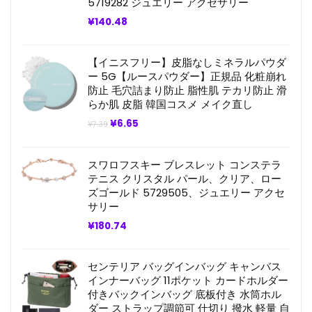
5719282 ジュエリー アクセサリー
¥
140.48
【イニスフリー】皮脂なしミネラルパウダ
ー 5G【ルースパウダー】正規品 化粧崩れ
防止 毛穴詰まり防止 脂性肌 テカリ防止 滑
らか肌 皮脂 韓国コスメ メイク直し
元
現
¥
6.65
¥
7.39
の
在
価
の
格
価
スワロフスキー ブレスレット コンステラ
は
格
¥7.39
は
テニス クリスタル パール、クリア、ロー
で
¥6.65
ズゴールド 5729505、ジュエリー アクセ
し
で
サリー
た。
す。
¥
180.74
センテリア バッグインバッグ キャンバス
インナーバッグ 11ポケット カードホルダー
付きバックインバッグ 底板付き 水筒ホル
ダー ストラップ調節可 仕切り 撥水 軽量 自