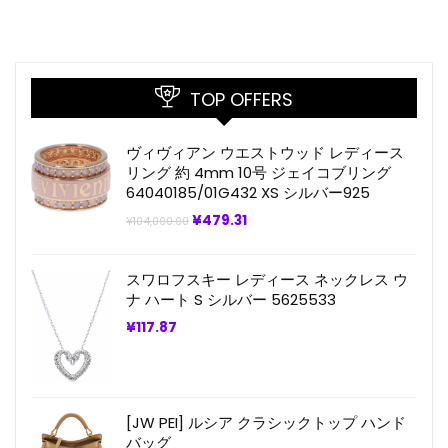
TOP OFFERS
ヴィヴィアン ウエストウッド レディース
リング 約 4mm 10号 ジェイコブリング
64040185/01G432 XS シルバー925
元
現
¥
479.31
¥
104,000.00
の
在
価
の
格
価
スワロフスキー レディース ネックレス ウ
は
格
¥104,000.00
は
ナ ハート S シルバー 5625533
で
¥479.31
し
で
¥
117.87
た。
す。
[JW PEI] ルシア クラシックトップ ハンド
バッグ