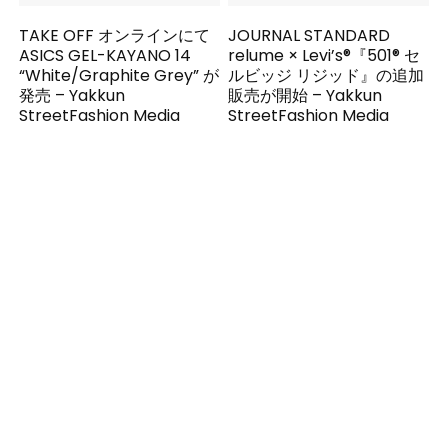
TAKE OFF オンラインにて
JOURNAL STANDARD
ASICS GEL-KAYANO 14
relume × Levi’s®『501® セ
“White/Graphite Grey” が
ルビッジ リジッド』の追加
発売 – Yakkun
販売が開始 – Yakkun
StreetFashion Media
StreetFashion Media