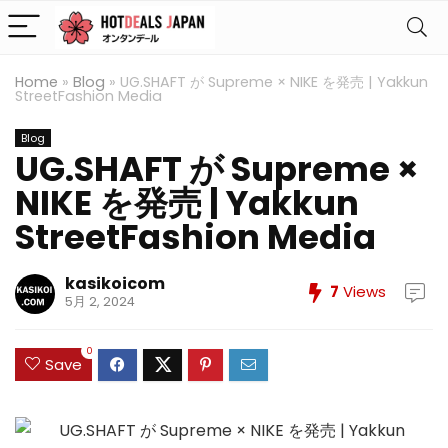
Home
»
Blog
»
UG.SHAFT が Supreme × NIKE を発売 | Yakkun
StreetFashion Media
Blog
UG.SHAFT が Supreme ×
NIKE を発売 | Yakkun
StreetFashion Media
kasikoicom
7
Views
5月 2, 2024
0
Save