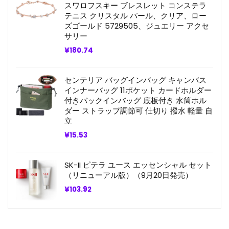
スワロフスキー ブレスレット コンステラ
は
格
¥7.39
は
テニス クリスタル パール、クリア、ロー
で
¥6.65
ズゴールド 5729505、ジュエリー アクセ
し
で
サリー
た。
す。
¥
180.74
センテリア バッグインバッグ キャンバス
インナーバッグ 11ポケット カードホルダー
付きバックインバッグ 底板付き 水筒ホル
ダー ストラップ調節可 仕切り 撥水 軽量 自
立
¥
15.53
SK-II ピテラ ユース エッセンシャル セット
（リニューアル版）（9月20日発売）
¥
103.92