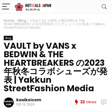
Home
»
Blog
»
VAULT by VANS x BEDWIN & THE
HEARTBREAKERS の2023年秋冬コラボシューズが発表 | Yakkun
StreetFashion Media
Blog
VAULT by VANS x
BEDWIN & THE
HEARTBREAKERS の2023
年秋冬コラボシューズが発
表 | Yakkun
StreetFashion Media
kasikoicom
22
Views
11月 13, 2023