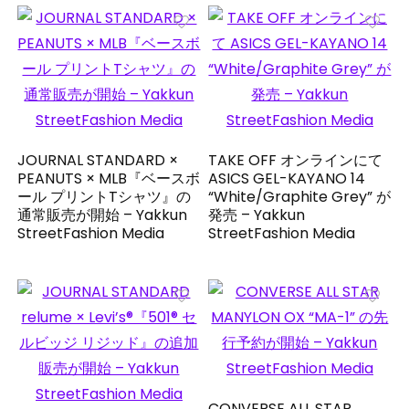
JOURNAL STANDARD ×
TAKE OFF オンラインにて
PEANUTS × MLB『ベースボ
ASICS GEL-KAYANO 14
ール プリントTシャツ』の
“White/Graphite Grey” が
通常販売が開始 – Yakkun
発売 – Yakkun
StreetFashion Media
StreetFashion Media
CONVERSE ALL STAR