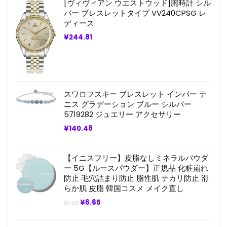
[ヴィヴィアン ウエストウッド]腕時計 シル
は
格
¥11.75
は
バー ブレスレットタイプ VV240CPSG レ
で
¥9.98
ディース
し
で
た。
す。
¥
244.81
スワロフスキー ブレスレット インバー テ
ニス グラデーション ブルー シルバー
5719282 ジュエリー アクセサリー
¥
140.48
【イニスフリー】皮脂なしミネラルパウダ
ー 5G【ルースパウダー】正規品 化粧崩れ
防止 毛穴詰まり防止 脂性肌 テカリ防止 滑
らか肌 皮脂 韓国コスメ メイク直し
元
現
¥
6.65
¥
7.39
の
在
価
の
格
価