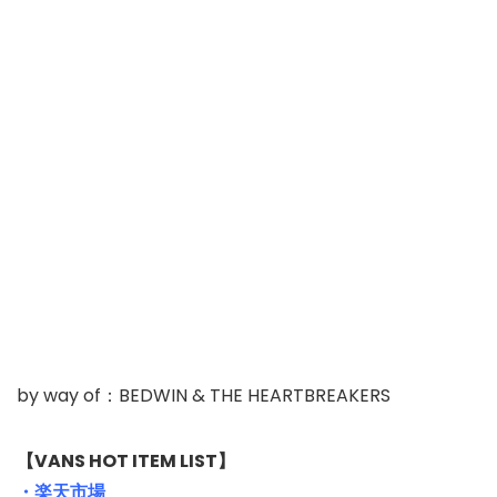
by way of：BEDWIN & THE HEARTBREAKERS
【VANS HOT ITEM LIST】
・楽天市場