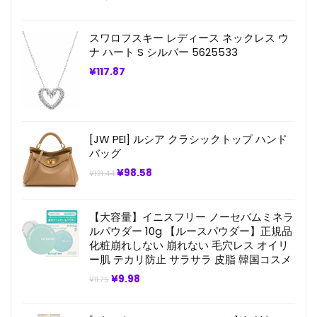
の
在
価
の
格
価
スワロフスキー レディース ネックレス ウ
は
格
¥104,000.00
は
ナ ハート S シルバー 5625533
で
¥479.31
し
で
¥
117.87
た。
す。
[JW PEI] ルシア クラシックトップ ハンド
バッグ
元
現
¥
98.58
¥
131.44
の
在
価
の
格
価
は
格
【大容量】イニスフリー ノーセバムミネラ
¥131.44
は
ルパウダー 10g 【ルースパウダー】正規品
で
¥98.58
化粧崩れしない 崩れない 毛穴レス オイリ
し
で
た。
す。
ー肌 テカリ防止 サラサラ 皮脂 韓国コスメ
元
現
¥
9.98
¥
11.75
の
在
価
の
格
価