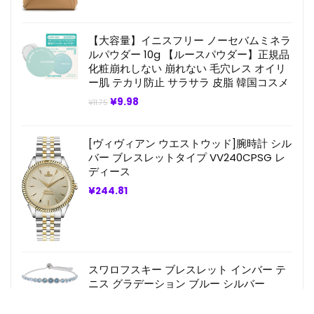
の
在
価
の
格
価
は
格
【大容量】イニスフリー ノーセバムミネラ
¥131.44
は
ルパウダー 10g 【ルースパウダー】正規品
で
¥98.58
化粧崩れしない 崩れない 毛穴レス オイリ
し
で
た。
す。
ー肌 テカリ防止 サラサラ 皮脂 韓国コスメ
元
現
¥
9.98
¥
11.75
の
在
価
の
格
価
[ヴィヴィアン ウエストウッド]腕時計 シル
は
格
¥11.75
は
バー ブレスレットタイプ VV240CPSG レ
で
¥9.98
ディース
し
で
た。
す。
¥
244.81
スワロフスキー ブレスレット インバー テ
ニス グラデーション ブルー シルバー
5719282 ジュエリー アクセサリー