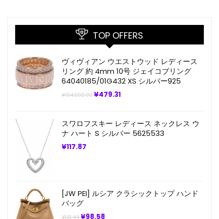
TOP OFFERS
ヴィヴィアン ウエストウッド レディース
リング 約 4mm 10号 ジェイコブリング
64040185/01G432 XS シルバー925
元
現
¥
479.31
¥
104,000.00
の
在
価
の
格
価
スワロフスキー レディース ネックレス ウ
は
格
¥104,000.00
は
ナ ハート S シルバー 5625533
で
¥479.31
し
で
¥
117.87
た。
す。
[JW PEI] ルシア クラシックトップ ハンド
バッグ
元
現
¥
98.58
¥
131.44