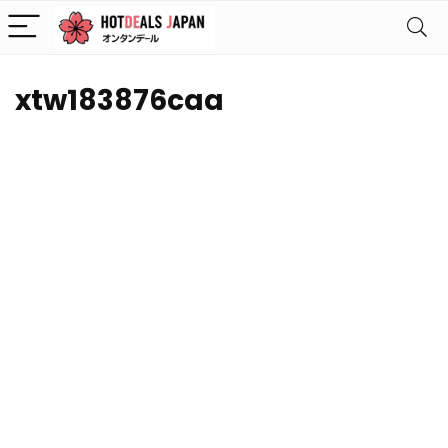
xtw183876caa