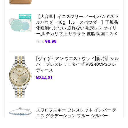
の
在
価
の
格
価
は
格
【大容量】イニスフリー ノーセバムミネラ
¥131.44
は
ルパウダー 10g 【ルースパウダー】正規品
で
¥98.58
化粧崩れしない 崩れない 毛穴レス オイリ
し
で
た。
す。
ー肌 テカリ防止 サラサラ 皮脂 韓国コスメ
元
現
¥
9.98
¥
11.75
の
在
価
の
格
価
[ヴィヴィアン ウエストウッド]腕時計 シル
は
格
¥11.75
は
バー ブレスレットタイプ VV240CPSG レ
で
¥9.98
ディース
し
で
た。
す。
¥
244.81
スワロフスキー ブレスレット インバー テ
ニス グラデーション ブルー シルバー
5719282 ジュエリー アクセサリー