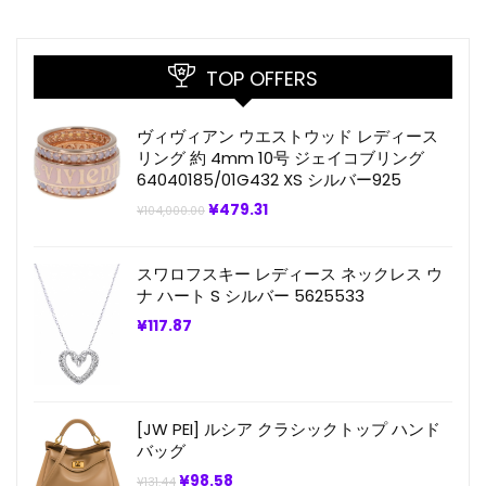
TOP OFFERS
ヴィヴィアン ウエストウッド レディース
リング 約 4mm 10号 ジェイコブリング
64040185/01G432 XS シルバー925
元
現
¥
479.31
¥
104,000.00
の
在
価
の
格
価
スワロフスキー レディース ネックレス ウ
は
格
¥104,000.00
は
ナ ハート S シルバー 5625533
で
¥479.31
し
で
¥
117.87
た。
す。
[JW PEI] ルシア クラシックトップ ハンド
バッグ
元
現
¥
98.58
¥
131.44