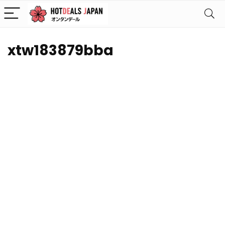
xtw183879bba