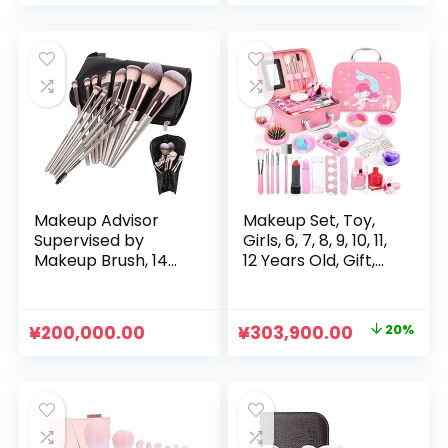
の
在
Makeup Brush,
Christmas Gift, New
Lipstick, Makeup
Year, Birthday,
価
の
Palette,
Celebration Gift
格
価
Waterproof,
は
格
Sweatproof, Long-
Lasting, Popular
¥288,000.00
は
Cosmetics Set, Full
で
¥268,000.
Beauty Makeup Set,
し
で
For Women, For
た。
す。
Beginners,
Cosmetics Set,
Makeup Advisor
Makeup Set, Toy,
Popular Cosmetics
Supervised by
Girls, 6, 7, 8, 9, 10, 11,
Set, New Year,
Makeup Brush, 14
12 Years Old, Gift,
Christmas Gift
Pieces, Case,
Cosmetics Set,
Makeup Brush Set,
Pretend Play,
Makeup Pouch,
Dresser, Compact
元
現
¥
200,000.00
¥
303,900.00
20%
Foundation Brush,
Makeup Set, Girls,
の
在
Makeup Set,
19 Pieces, Dresser,
Present, Presents
Kids, Pretend Play,
価
の
Birthday,
格
価
Christmas, Gift,
は
格
Storage Box