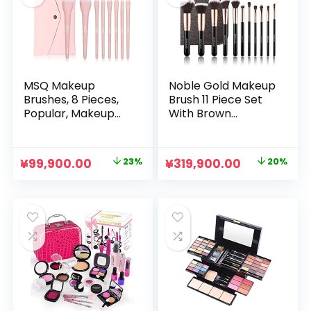
Included
¥379,900.00
は
で
¥303,900.
し
で
た。
す。
MSQ Makeup
Noble Gold Makeup
Brushes, 8 Pieces,
Brush 11 Piece Set
Popular, Makeup
With Brown
Brushes,
Cosmetic Pouch
Eyeshadow
(Noble Gold)
Brushes, Storage
元
現
元
現
¥
99,900.00
23%
¥
319,900.00
20%
Pouch, Premium
の
在
の
在
Fiber Hair, Super
Soft, Everyday
価
の
価
の
Makeup, Portable,
格
価
格
価
Sensitive Skin
は
格
は
格
Applicable Makeup
Brush Set, Gift
¥129,900.00
は
¥399,900.00
は
Selection (Pink)
で
¥99,900.00
で
¥319,900.0
し
で
し
で
た。
す。
た。
す。