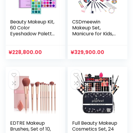
Beauty Makeup Kit,
CSDmeewin
60 Color
Makeup Set,
Eyeshadow Palette
Manicure for Kids,
& 5 Makeup
Makeup Toy,
Brushes Set, 4 in 1
Birthday,
Board High Color
Christmas, Gift
¥
228,800.00
¥
329,900.00
Glitter Matte
Eyeshadow
Rotating
Pearlescent Naked
Eye Makeup
Palette
EDTRE Makeup
Full Beauty Makeup
Brushes, Set of 10,
Cosmetics Set, 24