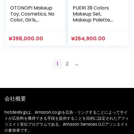
OTONOPI Makeup
PUERI 39 Colors
Toy, Cosmetics, No
Makeup Set,
Color, Girls,
Makeup Palette,
Pretend Play, Safe,
Eye Shadow
Gift, Christmas, 21-
Palette, Foldable,
Piece Set, Ages 6
Makeup Palette,
¥
398,000.00
¥
264,900.00
and Up
Makeup Palette,
Eyeshadow, Lip
Gloss, Repair
Powder, Cheek,
1
2
→
Mascara, Brush,
Etc. For
Professionals,
Beginners, Popular,
Cosmetics Set,
Christmas, New
会社概要
Year, Birthday,
Anniversary, Gift
hotdeals.jpは、Amazon.co.jpを広告・リンクすることによってサイ
トが広告料を獲得できる手段を提供することを目的に設定されたアフィ
リエイト宣伝プログラムである、Amazon Services LLCアソシエイト
の参加者です。