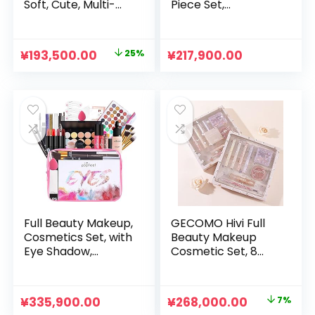
Soft, Cute, Multi-
Piece Set,
Functional Makeup
Upgraded
Brush, For
Cosmetics Set,
Beginners, Powder
Makeup Set,
元
現
¥
193,500.00
25%
¥
217,900.00
Contents, Suitable
Lipstick, Makeup
の
在
for Sensitive Skin,
Palette, Long
PU Leather Storage
Lasting, Full Beauty
価
の
Pouch, Portable
Makeup Set,
格
価
and Convenient,
Beginners, Popular
は
格
Sponge Puff
Cosmetics Set,
Included (Cherry
Beginners, High
¥258,000.00
は
Blossom Series)
School Students,
で
¥193,500.00
Popular Cosmetics
し
で
Set, Top Set, New
た。
す。
Year, Christmas
Gift, New Year
Full Beauty Makeup,
GECOMO Hivi Full
Cosmetics Set, with
Beauty Makeup
Eye Shadow,
Cosmetic Set, 8
Upgraded
Pieces, Lipstick,
Cosmetics Set,
Makeup Palette,
Makeup Set, All In
Long Lasting,
元
現
¥
335,900.00
¥
268,000.00
7%
Eyebrow Powder,
Beginners, Popular,