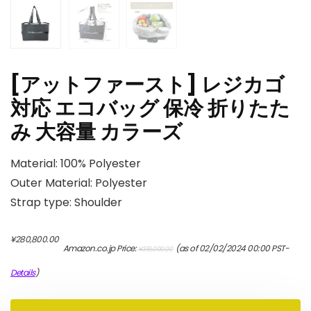
[アットファースト] レジカゴ
対応 エコバッグ 保冷 折りたた
み 大容量 カラーズ
Material: 100% Polyester
Outer Material: Polyester
Strap type: Shoulder
元
現
¥
280,800.00
Amazon.co.jp Price:
(as of 02/02/2024 00:00 PST-
¥
319,000.00
の
在
価
の
Details
)
格
価
は
格
¥319,000.00
は