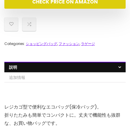
CHECK PRICE ON AMAZON
で
¥280,800.00
し
で
た。
す。
Categories:
ショッピングバッグ
,
ファッション
,
ラゲージ
説明
追加情報
レジカゴ型で便利なエコバッグ(保冷バッグ)。
折りたたみも簡単でコンパクトに。丈夫で機能性も抜群
な、お買い物バッグです。