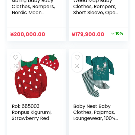
sibling baby Baby
Weed Map Baby
Clothes, Rompers,
Clothes, Rompers,
Nordic Moon
Short Sleeve, Open
Pattern, Cute,
Front, Shirt Style,
Girls, Boys, Long
Bow Tie, Summer,
Sleeve, Short
Babies,
元
現
¥
200,000.00
¥
179,900.00
10%
Sleeve, Underwear,
Ceremonies, Boys,
の
在
Kids, Newborn,
Girls, Kindergarten,
Baby, Maternity,
School, Gift
価
の
Baby Shower,
格
価
Spring and
は
格
Summer, Set of 2
¥199,900.00
は
で
¥179,900.0
し
で
た。
す。
Rok 685003
Baby Nest Baby
Ronpus Kigurumi,
Clothes, Pajamas,
Strawberry Red
Loungewear, 100%
Cotton, Top and
Bottom 2-Piece