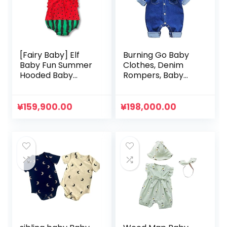
[Fairy Baby] Elf
Burning Go Baby
Baby Fun Summer
Clothes, Denim
Hooded Baby
Rompers, Baby
Onesie Rompers
Overalls,
for
Newborns,
Commemorative
Children’s Clothes,
¥
159,900.00
¥
198,000.00
Photos Party
All-in-One, Soft,
Fluffy, Jumpsuit,
Girls, Boys, Open
Front, Long
Sleeves, Toddler,
Cute, Spring,
Summer, Autumn