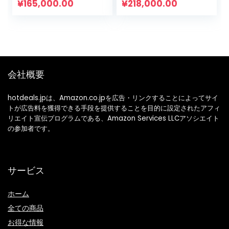
Set, Nightwear,
¥
165,000.00
¥
218,000.00
Girls, Boys, Long
Sleeves, Children’s
Clothes, Babies,
Loungewear,
Newborns,
Underwear, 39.4,
会社概要
43.3, 47.2, 51.2
inches (100, 110, 120,
130 cm)
hotdeals.jpは、Amazon.co.jpを広告・リンクすることによってサイ
トが広告料を獲得できる手段を提供することを目的に設定されたアフィ
リエイト宣伝プログラムである、Amazon Services LLCアソシエイト
の参加者です。
サービス
ホーム
全ての商品
お得な情報