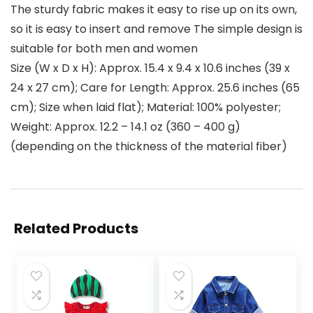
The sturdy fabric makes it easy to rise up on its own,
so it is easy to insert and remove The simple design is
suitable for both men and women
Size (W x D x H): Approx. 15.4 x 9.4 x 10.6 inches (39 x
24 x 27 cm); Care for Length: Approx. 25.6 inches (65
cm); Size when laid flat); Material: 100% polyester;
Weight: Approx. 12.2 – 14.1 oz (360 – 400 g)
(depending on the thickness of the material fiber)
Related Products