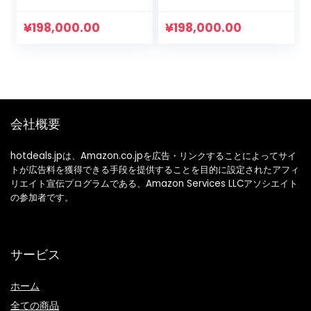
Rompers, Baby,
Long Sleeve
Dress, Girls, Cute,
Romper Cotton 66
¥
198,000.00
¥
198,000.00
Dress, Skirt,
73 80 90
Kindergarten,
School, 100%
Cotton, 26.0 / 31.5 /
35.4 inches (66 /
73 / 80 / 90 cm)
会社概要
hotdeals.jpは、Amazon.co.jpを広告・リンクすることによってサイ
トが広告料を獲得できる手段を提供することを目的に設定されたアフィ
リエイト宣伝プログラムである、Amazon Services LLCアソシエイト
の参加者です。
サービス
ホーム
全ての商品