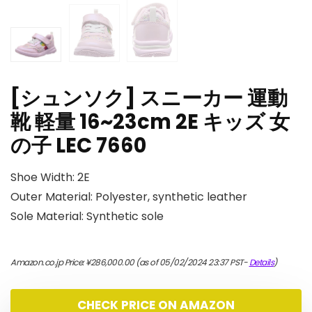
[シュンソク] スニーカー 運動
靴 軽量 16~23cm 2E キッズ 女
の子 LEC 7660
Shoe Width: 2E
Outer Material: Polyester, synthetic leather
Sole Material: Synthetic sole
Amazon.co.jp Price:
¥
286,000.00
(as of 05/02/2024 23:37 PST-
Details
)
CHECK PRICE ON AMAZON