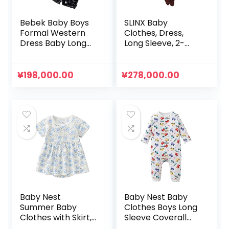
Bebek Baby Boys
SLINX Baby
Formal Western
Clothes, Dress,
Dress Baby Long
Long Sleeve, 2-
Sleeve Coveralls
Piece Set, Girls,
Bowtie Clothes
Kids, Fluffy, Baby
Ceremony
Rompers, Plaid,
¥
198,000.00
¥
278,000.00
Layering Style
All-in-One, Baby,
Romper Wedding
Sister Clothes,
Shichi-Go-San
Daily Outings, Gift,
Beginning Eating
Simple, Spring,
Shrine Visit
Summer, Autumn,
Newborn Birthday
Cute
Anniversary Photo
(Navy, 60)
Baby Nest
Baby Nest Baby
Summer Baby
Clothes Boys Long
Clothes with Skirt,
Sleeve Coverall
Short Sleeve,
Newborn Baby