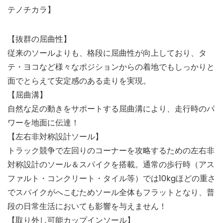
テノチカラ】
【抜群の屈曲性】
従来のソールよりも、格段に屈曲性が向上しており、タ
テ・ヨコなど様々なポジションからの着地でもしっかりと
面でとらえて安定感のある走りを実現。
【屈曲溝】
自然な足の動きをサポートする屈曲溝により、走行時のパ
ワーを地面に伝達！
【左右非対称設計ソール】
トラック競争で左回りのコーナーを攻略するための左右非
対称設計のソール＆スパイクを搭載。通常の歩行時（アス
ファルト・コンクリート・タイル等）では10kgほどの重さ
でスパイクがへこむためソール全体もフラットとなり、普
段の日常生活においても影響を与えません！
【取り外し可能カップインソール】