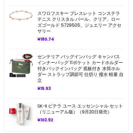
価
の
格
価
スワロフスキー ブレスレット コンステラ
は
格
¥7.39
は
テニス クリスタル パール、クリア、ロー
で
¥6.65
ズゴールド 5729505、ジュエリー アクセ
し
で
サリー
た。
す。
¥
180.74
センテリア バッグインバッグ キャンバス
インナーバッグ 11ポケット カードホルダー
付きバックインバッグ 底板付き 水筒ホル
ダー ストラップ調節可 仕切り 撥水 軽量 自
立
¥
15.53
SK-II ピテラ ユース エッセンシャル セット
（リニューアル版）（9月20日発売）
¥
103.92