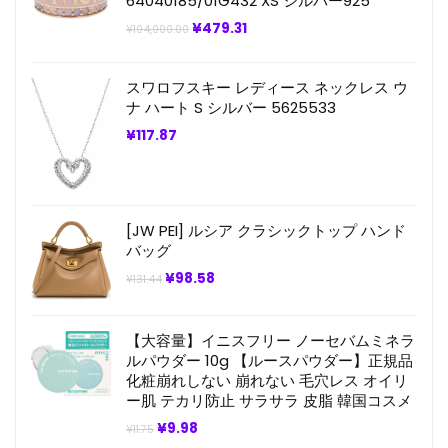
64040185/01G432 XS シルバー925
元
現
¥
479.31
¥
104,000.00
の
在
価
の
格
価
スワロフスキー レディース ネックレス ウ
は
格
¥104,000.00
は
ナ ハート S シルバー 5625533
で
¥479.31
し
で
¥
117.87
た。
す。
[JW PEI] ルシア クラシックトップ ハンド
バッグ
元
現
¥
98.58
¥
131.44
の
在
価
の
格
価
は
格
【大容量】イニスフリー ノーセバムミネラ
¥131.44
は
ルパウダー 10g 【ルースパウダー】正規品
で
¥98.58
化粧崩れしない 崩れない 毛穴レス オイリ
し
で
た。
す。
ー肌 テカリ防止 サラサラ 皮脂 韓国コスメ
元
現
¥
9.98
¥
11.75
の
在