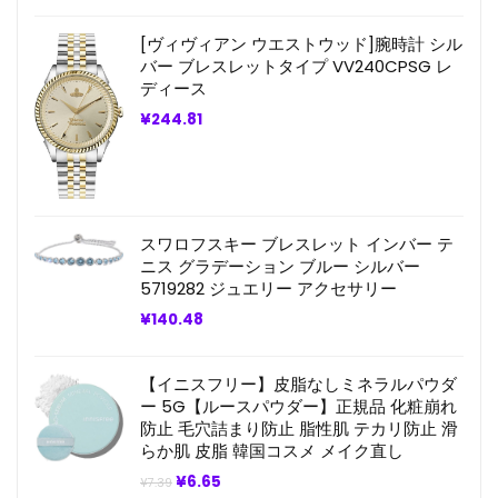
価
の
格
価
[ヴィヴィアン ウエストウッド]腕時計 シル
は
格
¥11.75
は
バー ブレスレットタイプ VV240CPSG レ
で
¥9.98
ディース
し
で
た。
す。
¥
244.81
スワロフスキー ブレスレット インバー テ
ニス グラデーション ブルー シルバー
5719282 ジュエリー アクセサリー
¥
140.48
【イニスフリー】皮脂なしミネラルパウダ
ー 5G【ルースパウダー】正規品 化粧崩れ
防止 毛穴詰まり防止 脂性肌 テカリ防止 滑
らか肌 皮脂 韓国コスメ メイク直し
元
現
¥
6.65
¥
7.39
の
在