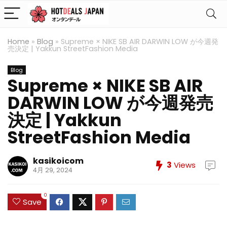
Home
»
Blog
»
Supreme × NIKE SB AIR DARWIN LOW が今週発
売決定 | Yakkun StreetFashion Media
Blog
Supreme × NIKE SB AIR
DARWIN LOW が今週発売
決定 | Yakkun
StreetFashion Media
kasikoicom
3
Views
4月 29, 2024
0
Save